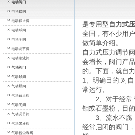
电动阀门
电动蝶阀
电动截止阀
是专用型
自力式
电动球阀
全国，有不少用
电动闸阀
做简单介绍。
电动调节阀
自力式压力调节
电动浆液阀
会增长，阀门产
气动阀门
的。下面，就自
气动球阀
1、明确目的.对
气动蝶阀
常运行。
气动截止阀
2、对于经常与
气动闸阀
钼或石墨粉，目
气动调节阀
3、流水不腐，
气动浆液阀
经常启闭的阀门
气动粉尘蝶阀