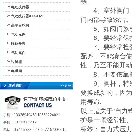
锈。
电动执行器
4、室外阀门，
气动执行器AT.GT.RT
门内部导致锈污
高平台球阀
5、如阀门系机
气动元件
6、要经常保持
限位开关
7、要经常检查
气动元件
配齐、不能凑合
过滤器
性，乃至不能开
电磁阀
8、不要依靠阀
9、阀杆，特别
联系我们
>>更多
要换成新的，因
用寿命.
以上是关于“自力
手机：13336949458 18668724021
护是一项经常性
手机：13732005417
标签：
自力式压
电话：0577-57880018 0577-57880019