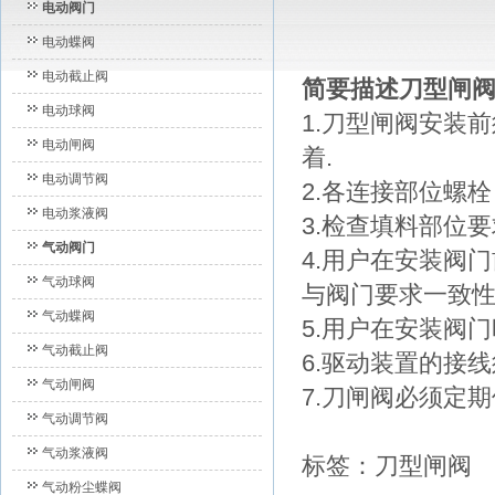
电动阀门
电动蝶阀
电动截止阀
简要描述刀型闸阀
电动球阀
1.刀型闸阀安装
电动闸阀
着.
电动调节阀
2.各连接部位螺
电动浆液阀
3.检查填料部位
气动阀门
4.用户在安装阀
气动球阀
与阀门要求一致
气动蝶阀
5.用户在安装阀
气动截止阀
6.驱动装置的接
气动闸阀
7.刀闸阀必须定
气动调节阀
气动浆液阀
标签：
刀型闸阀
气动粉尘蝶阀